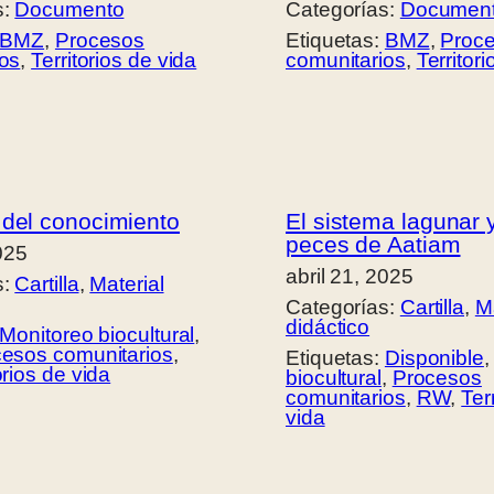
s:
Documento
Categorías:
Documen
BMZ
, 
Procesos
Etiquetas:
BMZ
, 
Proc
ios
, 
Territorios de vida
comunitarios
, 
Territor
 del conocimiento
El sistema lagunar y
peces de Aatiam
2025
abril 21, 2025
s:
Cartilla
, 
Material
Categorías:
Cartilla
, 
Ma
didáctico
Monitoreo biocultural
, 
esos comunitarios
, 
Etiquetas:
Disponible
,
orios de vida
biocultural
, 
Procesos
comunitarios
, 
RW
, 
Ter
vida