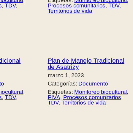
iocultural
, 
Etiquetas:
Monitoreo biocultural
, 
s
, 
TDV
, 
Procesos comunitarios
, 
TDV
, 
Territorios de vida
icional
Plan de Manejo Tradicional
de Asatrizy
marzo 1, 2023
to
Categorías:
Documento
iocultural
, 
Etiquetas:
Monitoreo biocultural
, 
s
, 
TDV
, 
PIVA
, 
Procesos comunitarios
, 
TDV
, 
Territorios de vida