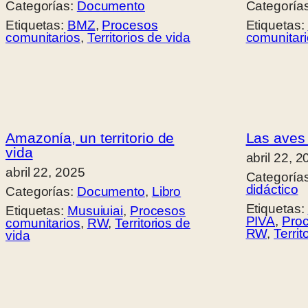
Categorías:
Documento
Categoría
Etiquetas:
BMZ
, 
Procesos
Etiquetas:
comunitarios
, 
Territorios de vida
comunitar
Amazonía, un territorio de
Las aves
vida
abril 22, 
abril 22, 2025
Categoría
didáctico
Categorías:
Documento
, 
Libro
Etiquetas:
Etiquetas:
Musuiuiai
, 
Procesos
PIVA
, 
Proc
comunitarios
, 
RW
, 
Territorios de
RW
, 
Territ
vida