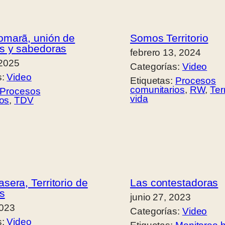
marã, unión de
Somos Territorio
s y sabedoras
febrero 13, 2024
 2025
Categorías:
Video
s:
Video
Etiquetas:
Procesos
comunitarios
, 
RW
, 
Ter
Procesos
vida
ios
, 
TDV
era, Territorio de
Las contestadoras
s
junio 27, 2023
2023
Categorías:
Video
s:
Video