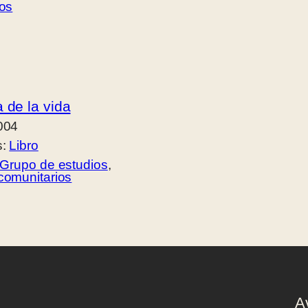
ios
 de la vida
004
s:
Libro
Grupo de estudios
, 
comunitarios
A