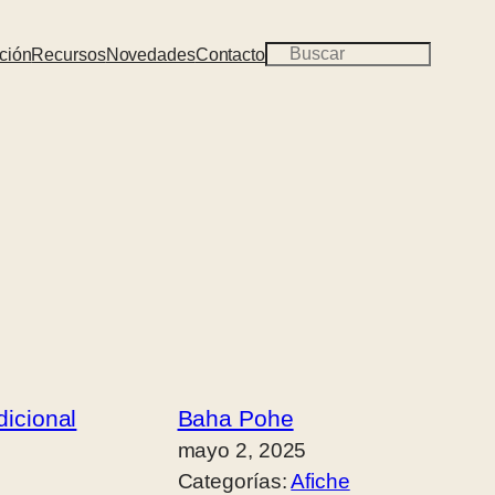
B
ción
Recursos
Novedades
Contacto
u
s
c
a
r
icional
Baha Pohe
mayo 2, 2025
Categorías:
Afiche