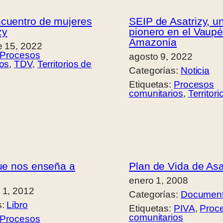
ncuentro de mujeres
SEIP de Asatrizy, u
zy
pionero en el Vaupé
Amazonía
e 15, 2022
Procesos
agosto 9, 2022
ios
, 
TDV
, 
Territorios de
Categorías:
Noticia
Etiquetas:
Procesos
comunitarios
, 
Territor
que nos enseña a
Plan de Vida de Asa
enero 1, 2008
 1, 2012
Categorías:
Documen
s:
Libro
Etiquetas:
PIVA
, 
Proc
comunitarios
Procesos