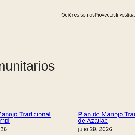
Quiénes somos
Proyectos
Investiga
unitarios
anejo Tradicional
Plan de Manejo Trad
empi
de Azatiac
026
julio 29, 2026