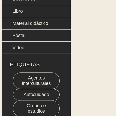
Libro
Material didáctico
Postal
Video
ETIQUETAS
Agentes
interculturales
Autocuidado
Grupo de
estudios