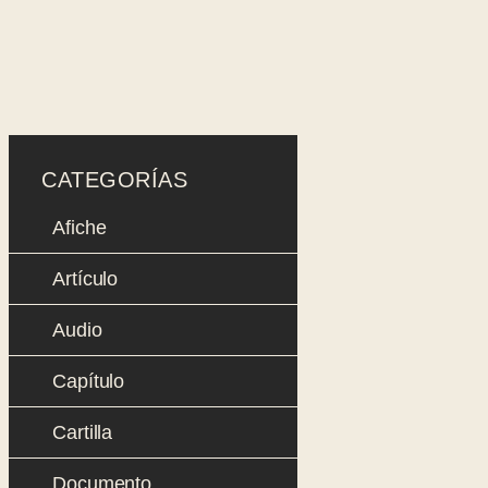
Saltar
al
contenido
CATEGORÍAS
Afiche
Artículo
Audio
Capítulo
Cartilla
Documento