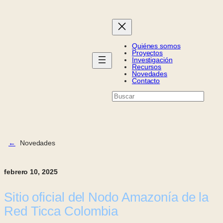
Quiénes somos
Proyectos
Investigación
Recursos
Novedades
Contacto
B
u
s
c
a
r
←
Novedades
febrero 10, 2025
Sitio oficial del Nodo Amazonía de la
Red Ticca Colombia