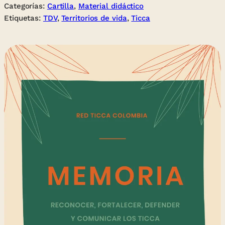
Categorías:
Cartilla
, 
Material didáctico
Etiquetas:
TDV
, 
Territorios de vida
, 
Ticca