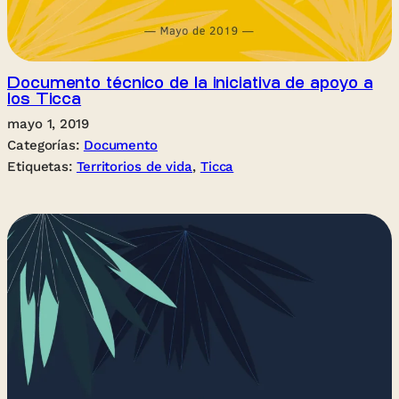
Documento técnico de la iniciativa de apoyo a
los Ticca
mayo 1, 2019
Categorías:
Documento
Etiquetas:
Territorios de vida
, 
Ticca