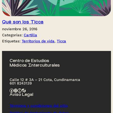
Qué son los Ticca
noviembre 26, 2016
Categorías:
Cartilla
Etiquetas:
Territorios de vida
, 
Ticca
Centro de Estudios
Médicos Interculturales
Calle 12 # 3A – 21 Cota, Cundinamarca
601 8243139
Facebook
Instagram
YouTube
TikTok
Aviso Legal
Términos y condiciones del sitio
Política de tratamiento de datos