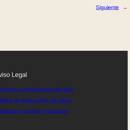
Siguiente
→
viso Legal
rminos y condiciones del sitio
lítica de tratamiento de datos
ticiones, quejas y reclamos