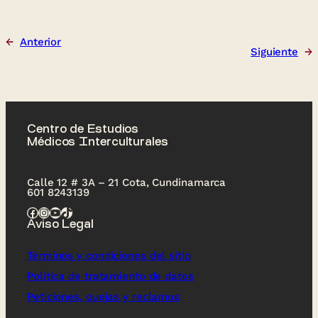
←
Anterior
Siguiente
→
Centro de Estudios
Médicos Interculturales
Calle 12 # 3A – 21 Cota, Cundinamarca
601 8243139
Facebook
Instagram
YouTube
TikTok
Aviso Legal
Términos y condiciones del sitio
Política de tratamiento de datos
Peticiones, quejas y reclamos