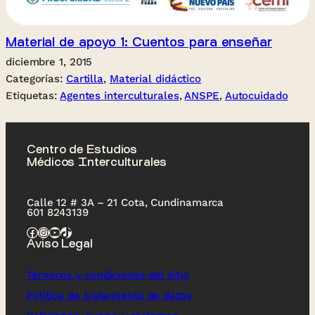
Material de apoyo 1: Cuentos para enseñar
diciembre 1, 2015
Categorías:
Cartilla
, 
Material didáctico
Etiquetas:
Agentes interculturales
, 
ANSPE
, 
Autocuidado
Centro de Estudios
Médicos Interculturales
Calle 12 # 3A – 21 Cota, Cundinamarca
601 8243139
Facebook
Instagram
YouTube
TikTok
Aviso Legal
Términos y condiciones del sitio
Política de tratamiento de datos