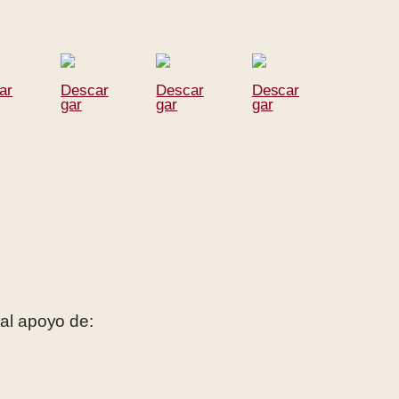
ar
Descar
Descar
Descar
gar
gar
gar
 al apoyo de: