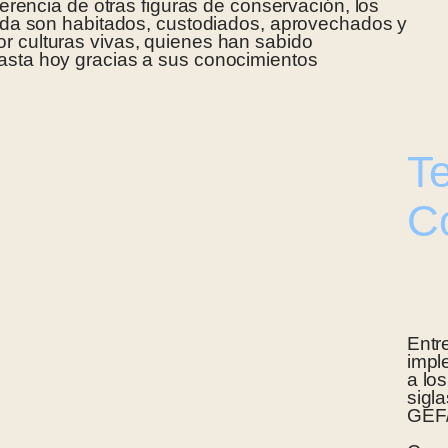
diferencia de otras figuras de conservación, los
 vida son habitados, custodiados, aprovechados y
r culturas vivas, quienes han sabido
asta hoy gracias a sus conocimientos
Te
C
Entr
impl
a los
sigl
GEF