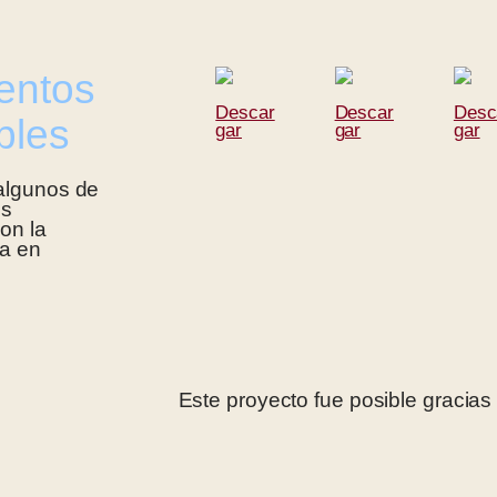
entos
Descar
Descar
Desc
bles
gar
gar
gar
algunos de
os
on la
ca en
Este proyecto fue posible gracias