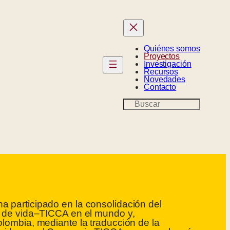
Quiénes somos
Proyectos
Investigación
Recursos
Novedades
Contacto
B
u
s
c
a
r
 participado en la consolidación del
s de vida–TICCA en el mundo y,
olombia, mediante la traducción de la