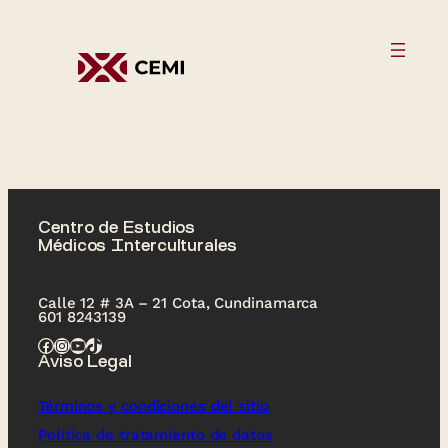
Centro de Estudios
Médicos Interculturales
Calle 12 # 3A – 21 Cota, Cundinamarca
601 8243139
Facebook
Instagram
YouTube
TikTok
Aviso Legal
Términos y condiciones del sitio
Política de tratamiento de datos